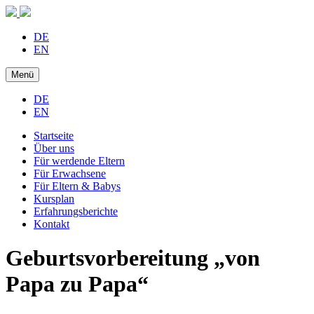
DE
EN
Menü
DE
EN
Startseite
Über uns
Für werdende Eltern
Für Erwachsene
Für Eltern & Babys
Kursplan
Erfahrungsberichte
Kontakt
Geburtsvorbereitung „von
Papa zu Papa“